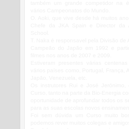
também um grande competidor na 
vários Campeonatos do Mundo.
O. Aoki, que vive desde há muitos ano
Chefe da JKA Spain e Director da 
School.
T. Naka é responsavel pela Divisão de 
Campeão do Japão em 1992 e partic
filmes nos anos de 2007 e 2009.
Estiveram presentes várias centena
vários países como, Portugal, França, A
Japão, Venezuela, etc.
Os instrutores Rui e José Jerónimo, 
Curso, tanto na parte da Bio-Energia c
oportunidade de aprofundar todos os s
para as suas escolas novos ensinamen
Foi sem dúvida um Curso muito bom
podemos rever muitos colegas e amigo