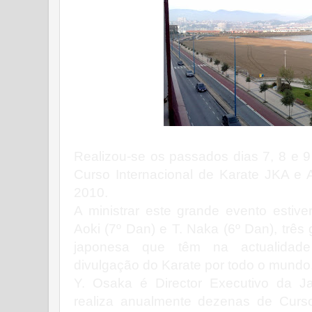
Realizou-se os passados dias 7, 8 e 9
Curso Internacional de Karate JKA e 
2010.
A ministrar este grande evento estiv
Aoki (7º Dan) e T. Naka (6º Dan), trê
japonesa que têm na actualidade
divulgação do Karate por todo o mundo
Y. Osaka é Director Executivo da J
realiza anualmente dezenas de Curso