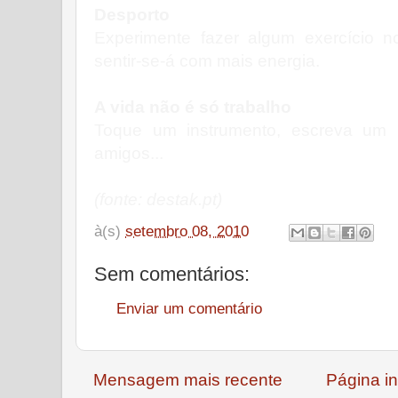
Desporto
Experimente fazer algum exercício 
sentir-se-á com mais energia.
A vida não é só trabalho
Toque um instrumento, escreva um l
amigos...
(fonte: destak.pt)
à(s)
setembro 08, 2010
Sem comentários:
Enviar um comentário
Mensagem mais recente
Página in