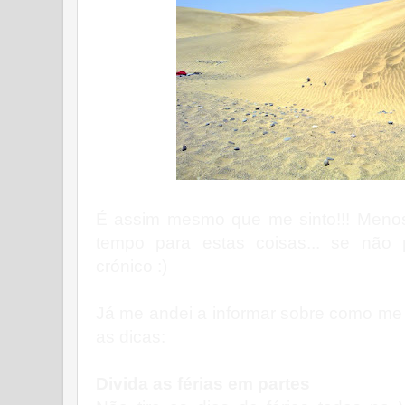
É assim mesmo que me sinto!!! Meno
tempo para estas coisas... se não 
crónico :)
Já me andei a informar sobre como me t
as dicas:
Divida as férias em partes