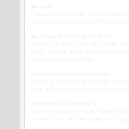
Mime-se
Prepare um banho de espuma, compre 
vá ao teatro. Faça o que o fizer sentir-s
Mantenha o seu estilo de férias
Continue a fazer algo que tenha go
férias, como ir a um spa. Assim mant
descontracção das férias.
Crie bom ambiente no trabalho
Decore o seu local de trabalho com fo
auscultadores, seja simpático com os c
Objectivos no calendário
Escreva no calendário os aniversários, 
semana fora e mesmo os dias de férias