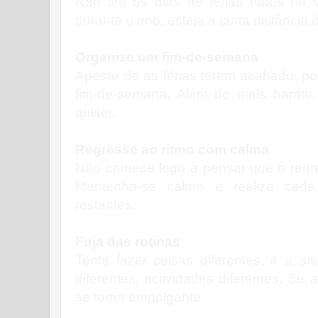
Não tire os dias de férias todos no 
durante o ano, esteja a curta distância 
Organize um fim-de-semana
Apesar de as férias terem acabado, p
fim-de-semana. Além de mais barato
quiser.
Regresse ao ritmo com calma
Não comece logo a pensar que o regres
Mantenha-se calmo e realize cad
restantes.
Fuja das rotinas
Tente fazer coisas diferentes, ir a sít
diferentes, actividades diferentes. Se 
se torna empolgante.