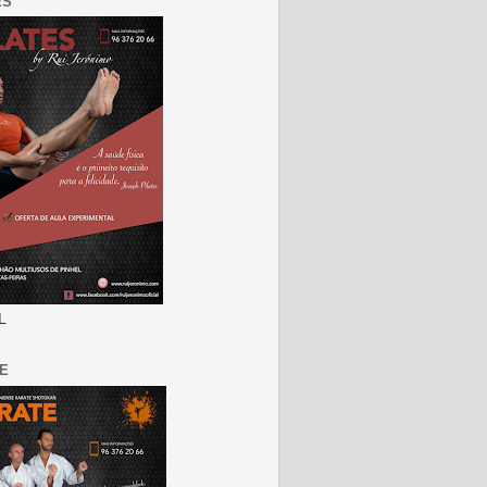
ES
L
E