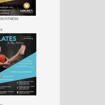
N FITNESS
ES