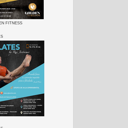
N FITNESS
ES