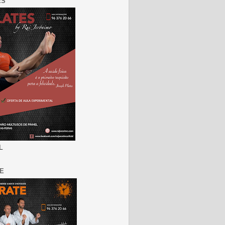
ES
L
E