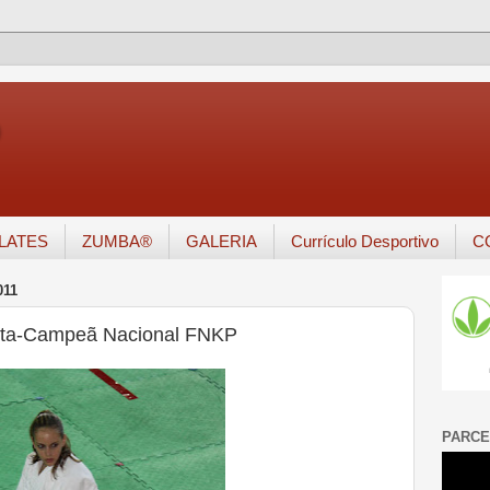
o
ILATES
ZUMBA®
GALERIA
Currículo Desportivo
C
011
nta-Campeã Nacional FNKP
PARCE