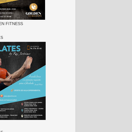
N FITNESS
ES