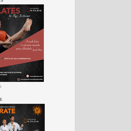
ES
L
E