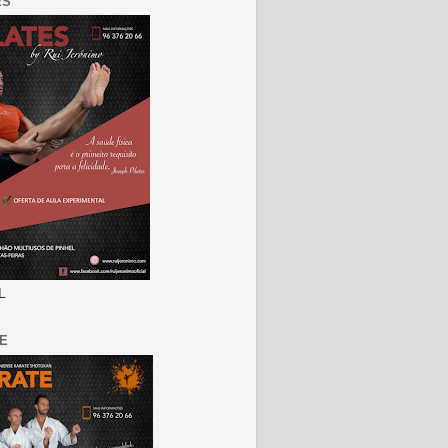
ES
L
E