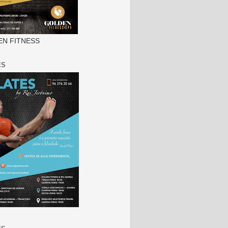
N FITNESS
ES