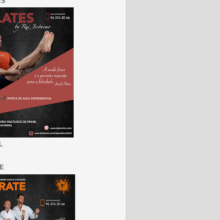
ES
L
E