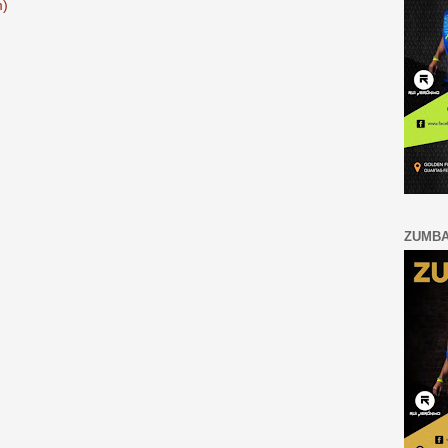
m)
ZUMB