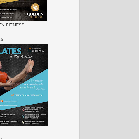
N FITNESS
ES