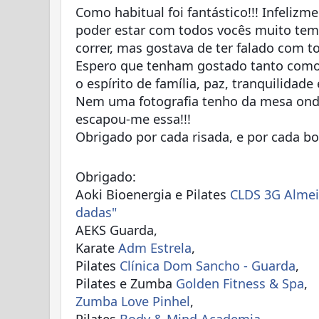
Como habitual foi fantástico!!! Infeliz
poder estar com todos vocês muito temp
correr, mas gostava de ter falado com 
Espero que tenham gostado tanto como
o espírito de família, paz, tranquilidad
Nem uma fotografia tenho da mesa onde
escapou-me essa!!!
🤭
Obrigado por cada risada, e por cada b
🤩
😘
Obrigado:
Aoki Bioenergia e Pilates
CLDS 3G Almei
dadas"
AEKS Guarda,
Karate
Adm Estrela
,
Pilates
Clínica Dom Sancho - Guarda
,
Pilates e Zumba
Golden Fitness & Spa
,
Zumba Love Pinhel
,